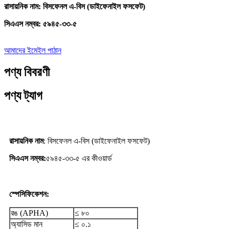
রাসায়নিক নাম: বিসফেনল এ-বিস (ডাইফেনাইল ফসফেট)
সিএএস নম্বর: ৫৯৪৫-৩৩-৫
আমাদের ইমেইল পাঠান
পণ্য বিবরণী
পণ্য ট্যাগ
রাসায়নিক নাম
: বিসফেনল এ-বিস (ডাইফেনাইল ফসফেট)
সিএএস নম্বর:
৫৯৪৫-৩৩-৫ এর কীওয়ার্ড
স্পেসিফিকেশন:
রঙ (APHA)
≤ ৮০
অ্যাসিড মান
≤ ০.১