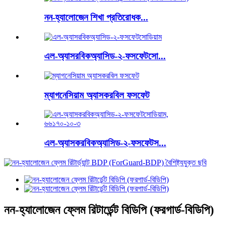
নন-হ্যালোজেন শিখা প্রতিরোধক...
এল-অ্যাসরবিকঅ্যাসিড-২-ফসফেটসো...
ম্যাগনেসিয়াম অ্যাসকরবিল ফসফেট
এল-অ্যাসকরবিকঅ্যাসিড-২-ফসফেটস...
নন-হ্যালোজেন ফ্লেম রিটার্ডেন্ট বিডিপি (ফরগার্ড-বিডিপি)