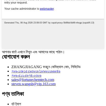
আপনার বার্তা এখানে লিখুন এবং আমাদের কাছে পাঠান।
যোগাযোগ করুন
ZHANGJIAGANG ফরচুন কেমিক্যাল কোং, লিমিটেড
+৮৬-১৩৮১৫২৯৫৬২৮/১৮৯৬২২৬৬৮৪৬
+৮৬-৫১২-৫৮৭৪-০৩০৬
sales@fortunechemtech.com
steven.wangsh@vip.163.com
পণ্য তালিকা
হট ট্যাগ