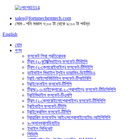
sales@fortunechemtech.com
সোম - শনি সকাল ৭:০০ টা থেকে ৯:০০ টা পর্যন্ত
English
হোম
পণ্য
ফসফেট শিখা প্রতিরোধক
ট্রিস (২-বুটোক্সিথাইল) ফসফেট-টিবিইপি
ট্রিস (২-ক্লোরোইথাইল) ফসফেট-টিসিইপি
ডাইথাইল মিথাইল টলুইন ডায়ামিন-ডিইটিডিএ
ট্রাই-আইসোবিউটাইল ফসফেট-টিআইবিপি
ট্রাইফেনাইল ফসফেট-টিপিপি
ট্রিস(১,৩-ডাইক্লোরো-২-প্রোপাইল) ফসফেট-টিডিসিপিপি
ট্রাইমিথাইল ফসফেট-টিএমপি
ট্রিস (২-ক্লোরোইসোপ্রোপাইল) ফসফেট-টিসিপিপি
ট্রাইথাইল ফসফেট-টিইপি
ট্রাইক্রেসিল ফসফেট-টিসিপি
ট্রায়ারিল ফসফেটস আইওসপ্রোপাইলেটেড-আইপিপিপি
৯-অ্যানথ্রালডিহাইড
ইথাইল সিলিকেট
পিভিসি