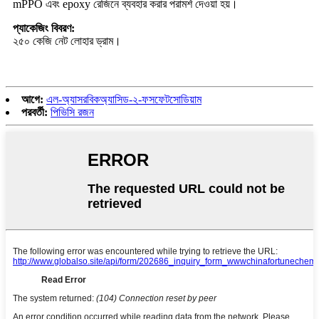
mPPO এবং epoxy রেজিনে ব্যবহার করার পরামর্শ দেওয়া হয়।
প্যাকেজিং বিবরণ:
২৫০ কেজি নেট লোহার ড্রাম।
আগে:
এল-অ্যাসরবিকঅ্যাসিড-২-ফসফেটসোডিয়াম
পরবর্তী:
পিভিসি রজন