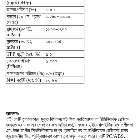
(mgKOH/g)
জলের পরিমাণ (%)
≤ ০.১
ঘনত্ব (২০°সে, গ্রাম/
১.২৬০±০.০১০
সেমি৩)
সান্দ্রতা (৪০°C,
১৮০০-৩২০০
mPa∙s)
সান্দ্রতা (৮০°C,
১০০-১২৫
mPa∙s)
TPP কন্টেন্ট (wt. %)
≤ ১
ফেনলের পরিমাণ
≤ ৫০০
(পিপিএম)
ফসফরাসের পরিমাণ (%)
৮.৯ (তত্ত্ব)
N=1 কন্টেন্ট (wt. %)
৮০-৮৯
আবেদন:
এটি একটি হ্যালোজেন-মুক্ত বিসফসফেট শিখা প্রতিরোধক যা ইঞ্জিনিয়ারড রেজিনে
ব্যবহৃত হয় এবং এর শ্রেষ্ঠত্ব কম অস্থিরতা, চমৎকার হাইড্রোলাইটিক স্থিতিশীলতা
এবং উচ্চ তাপীয় স্থিতিশীলতার মধ্যে প্রমাণিত হয় যা ইঞ্জিনিয়ারড রেজিনের জন্য
প্রয়োজনীয় উচ্চ প্রক্রিয়াকরণ তাপমাত্রা সহ্য করতে পারে। এটি PC/ABS,