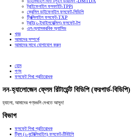
ডাইমিথাইল থিও টলুইন ডায়ামিন -DMTDA
ট্রাইফেনাইল ফসফাইট-TPPi
ক্রেসিল ডাইফেনাইল ফসফেট-সিডিপি
ট্রিক্সিলাইল ফসফেট-TXP
ট্রাই(২-ইথাইলহেক্সিল) ফসফেট-টপ
এল-অ্যাসকরবিক অ্যাসিড
খবর
আমাদের সম্পর্কে
আমাদের সাথে যোগাযোগ করুন
হোম
পণ্য
ফসফেট শিখা প্রতিরোধক
নন-হ্যালোজেন ফ্লেম রিটার্ডেন্ট বিডিপি (ফরগার্ড-বিডিপি)
হ্যালো, আমাদের পণ্যগুলি দেখতে আসুন!
বিভাগ
ফসফেট শিখা প্রতিরোধক
ট্রিস (২-বুটোক্সিথাইল) ফসফেট-টিবিইপি