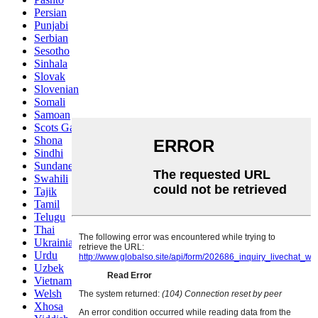
Persian
Punjabi
Serbian
Sesotho
Sinhala
Slovak
Slovenian
Somali
Samoan
Scots Gaelic
Shona
Sindhi
Sundanese
Swahili
Tajik
Tamil
Telugu
Thai
Ukrainian
Urdu
Uzbek
Vietnamese
Welsh
Xhosa