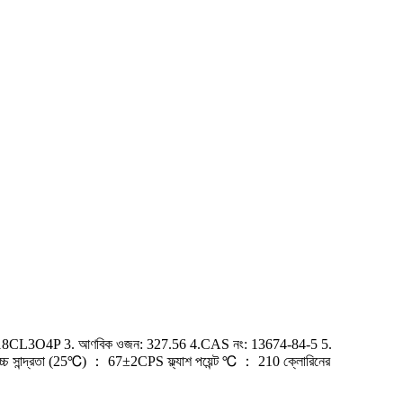
H18CL3O4P 3. আণবিক ওজন: 327.56 4.CAS নং: 13674-84-5 5.
চ্চ সান্দ্রতা (25℃) ： 67±2CPS ফ্ল্যাশ পয়েন্ট ℃ ： 210 ক্লোরিনের