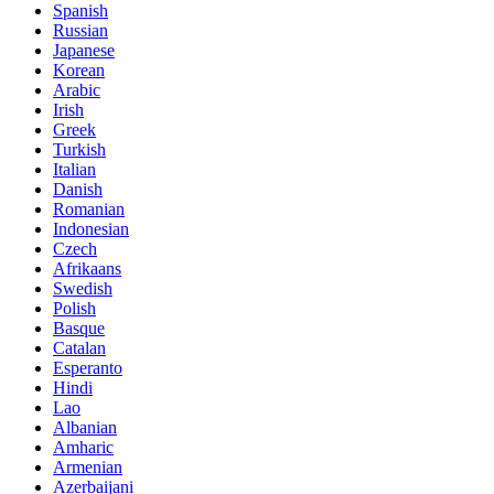
Spanish
Russian
Japanese
Korean
Arabic
Irish
Greek
Turkish
Italian
Danish
Romanian
Indonesian
Czech
Afrikaans
Swedish
Polish
Basque
Catalan
Esperanto
Hindi
Lao
Albanian
Amharic
Armenian
Azerbaijani