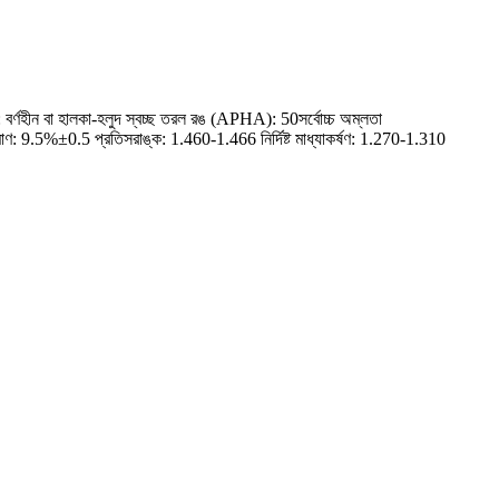
্ণহীন বা হালকা-হলুদ স্বচ্ছ তরল রঙ (APHA): 50সর্বোচ্চ অম্লতা
: 9.5%±0.5 প্রতিসরাঙ্ক: 1.460-1.466 নির্দিষ্ট মাধ্যাকর্ষণ: 1.270-1.310