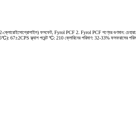
2-ক্লোরোইসোপ্রোপাইল) ফসফেট, Fyrol PCF 2. Fyrol PCF পণ্যের গুণমান: চেহারা: বর
25℃): 67±2CPS ফ্ল্যাশ পয়েন্ট ℃: 210 ক্লোরিনের পরিমাণ: 32-33% ফসফরাসের পরিমাণ