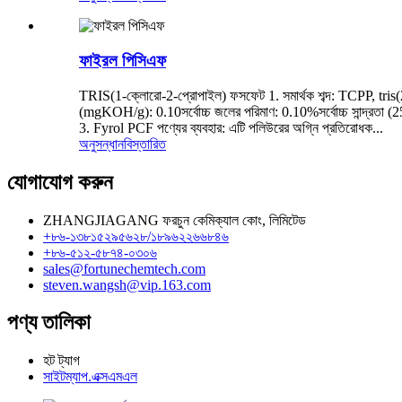
ফাইরল পিসিএফ
TRIS(1-ক্লোরো-2-প্রোপাইল) ফসফেট 1. সমার্থক শব্দ: TCPP, tris(
(mgKOH/g): 0.10সর্বোচ্চ জলের পরিমাণ: 0.10%সর্বোচ্চ সান্দ্রতা (
3. Fyrol PCF পণ্যের ব্যবহার: এটি পলিউরের অগ্নি প্রতিরোধক...
অনুসন্ধান
বিস্তারিত
যোগাযোগ করুন
ZHANGJIAGANG ফরচুন কেমিক্যাল কোং, লিমিটেড
+৮৬-১৩৮১৫২৯৫৬২৮/১৮৯৬২২৬৬৮৪৬
+৮৬-৫১২-৫৮৭৪-০৩০৬
sales@fortunechemtech.com
steven.wangsh@vip.163.com
পণ্য তালিকা
হট ট্যাগ
সাইটম্যাপ.এক্সএমএল