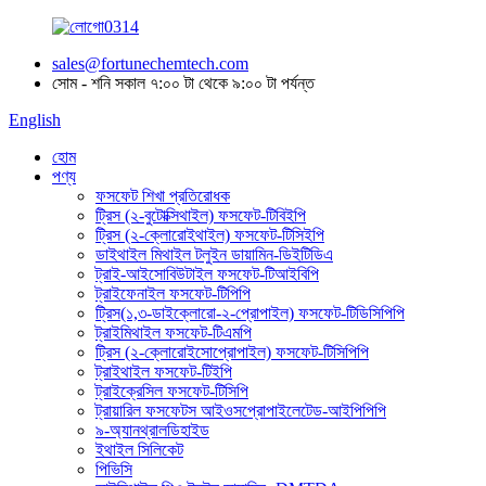
sales@fortunechemtech.com
সোম - শনি সকাল ৭:০০ টা থেকে ৯:০০ টা পর্যন্ত
English
হোম
পণ্য
ফসফেট শিখা প্রতিরোধক
ট্রিস (২-বুটোক্সিথাইল) ফসফেট-টিবিইপি
ট্রিস (২-ক্লোরোইথাইল) ফসফেট-টিসিইপি
ডাইথাইল মিথাইল টলুইন ডায়ামিন-ডিইটিডিএ
ট্রাই-আইসোবিউটাইল ফসফেট-টিআইবিপি
ট্রাইফেনাইল ফসফেট-টিপিপি
ট্রিস(১,৩-ডাইক্লোরো-২-প্রোপাইল) ফসফেট-টিডিসিপিপি
ট্রাইমিথাইল ফসফেট-টিএমপি
ট্রিস (২-ক্লোরোইসোপ্রোপাইল) ফসফেট-টিসিপিপি
ট্রাইথাইল ফসফেট-টিইপি
ট্রাইক্রেসিল ফসফেট-টিসিপি
ট্রায়ারিল ফসফেটস আইওসপ্রোপাইলেটেড-আইপিপিপি
৯-অ্যানথ্রালডিহাইড
ইথাইল সিলিকেট
পিভিসি