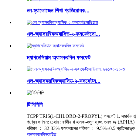
নন-হ্যালোজেন শিখা প্রতিরোধক...
এল-অ্যাসরবিকঅ্যাসিড-২-ফসফেটসো...
ম্যাগনেসিয়াম অ্যাসকরবিল ফসফেট
এল-অ্যাসকরবিকঅ্যাসিড-২-ফসফেটস...
টিসিপিপি
TCPP TRIS(1-CHLORO-2-PROPYL) ফসফেট 1. সমার্থক শব্দ: 
পণ্যের গুণমান: চেহারা: বর্ণহীন বা হালকা-হলুদ স্বচ্ছ তরল রঙ (A
পরিমাণ ： 32-33% ফসফরাসের পরিমাণ ： 9.5%±0.5 প্রতিসরাঙ্ক ： 1
অনুসন্ধান
বিস্তারিত