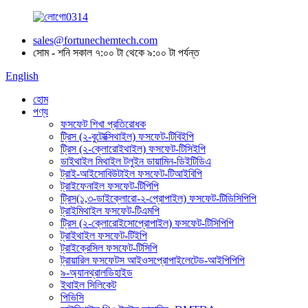
sales@fortunechemtech.com
সোম - শনি সকাল ৭:০০ টা থেকে ৯:০০ টা পর্যন্ত
English
হোম
পণ্য
ফসফেট শিখা প্রতিরোধক
ট্রিস (২-বুটোক্সিথাইল) ফসফেট-টিবিইপি
ট্রিস (২-ক্লোরোইথাইল) ফসফেট-টিসিইপি
ডাইথাইল মিথাইল টলুইন ডায়ামিন-ডিইটিডিএ
ট্রাই-আইসোবিউটাইল ফসফেট-টিআইবিপি
ট্রাইফেনাইল ফসফেট-টিপিপি
ট্রিস(১,৩-ডাইক্লোরো-২-প্রোপাইল) ফসফেট-টিডিসিপিপি
ট্রাইমিথাইল ফসফেট-টিএমপি
ট্রিস (২-ক্লোরোইসোপ্রোপাইল) ফসফেট-টিসিপিপি
ট্রাইথাইল ফসফেট-টিইপি
ট্রাইক্রেসিল ফসফেট-টিসিপি
ট্রায়ারিল ফসফেটস আইওসপ্রোপাইলেটেড-আইপিপিপি
৯-অ্যানথ্রালডিহাইড
ইথাইল সিলিকেট
পিভিসি