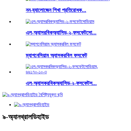
নন-হ্যালোজেন শিখা প্রতিরোধক...
এল-অ্যাসরবিকঅ্যাসিড-২-ফসফেটসো...
ম্যাগনেসিয়াম অ্যাসকরবিল ফসফেট
এল-অ্যাসকরবিকঅ্যাসিড-২-ফসফেটস...
৯-অ্যানথ্রালডিহাইড