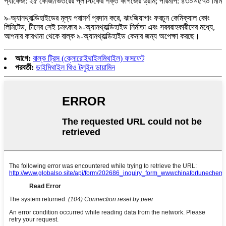
প্যাকেজ: ২৫ কেজি/ভিতরের প্লাস্টিকের শক্ত কাগজের ড্রাম; পরিমাপ: ৪৩০×৫৭০ মিমি
৯-অ্যানথ্রাল্ডিহাইডের মূল্য পরামর্শ প্রদান করে, ঝাংজিয়াগাং ফরচুন কেমিক্যাল কোং
লিমিটেড, চীনের সেই চমৎকার ৯-অ্যানথ্রাল্ডিহাইড নির্মাতা এবং সরবরাহকারীদের মধ্যে,
আপনার কারখানা থেকে বাল্ক ৯-অ্যানথ্রাল্ডিহাইড কেনার জন্য অপেক্ষা করছে।
আগে:
বাল্ক ট্রিস (ক্লোরোইথাইলমিথাইল) ফসফেট
পরবর্তী:
ডাইমিথাইল থিও টলুইন ডায়ামিন