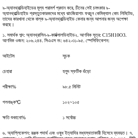
৯-অ্যানথ্রাল্ডিহাইডের মূল্য পরামর্শ প্রদান করে, চীনের সেই চমৎকার ৯-
অ্যানথ্রাল্ডিহাইড প্রস্তুতকারকদের মধ্যে ঝাংজিয়াগাং ফরচুন কেমিক্যাল কোং লিমিটেড,
তাদের কারখানা থেকে বাল্ক ৯-অ্যানথ্রাল্ডিহাইড কেনার জন্য আপনার জন্য অপেক্ষা
করছে।
১. সমার্থক শব্দ: অ্যানথ্রাসিন-৯-কার্বক্সালডিহাইড২. আণবিক সূত্র: C15H10O3.
আণবিক ওজন: ২০৬.২৪৪. সিএএস নং: ৬৪২-৩১-৯৫. স্পেসিফিকেশন:
আইটেম
সূচক
চেহারা
হলুদ স্ফটিক গুঁড়ো
পরীক্ষা%
৯৮.৫ মিনিট
গলনাঙ্ক℃
১০২~১০৫
ক্ষতি শুকানো%
১ সর্বোচ্চ
৬. অ্যাপ্লিকেশন: রঞ্জক পদার্থ এবং ওষুধ ইত্যাদির মধ্যস্থতাকারী হিসেবে ব্যবহৃত। ৭.