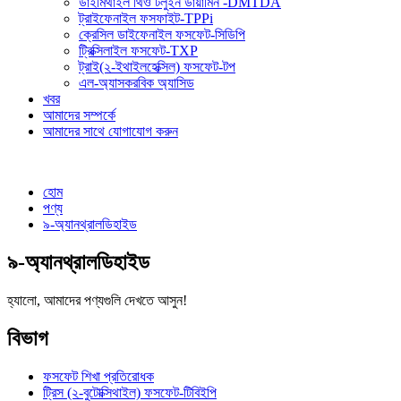
ডাইমিথাইল থিও টলুইন ডায়ামিন -DMTDA
ট্রাইফেনাইল ফসফাইট-TPPi
ক্রেসিল ডাইফেনাইল ফসফেট-সিডিপি
ট্রিক্সিলাইল ফসফেট-TXP
ট্রাই(২-ইথাইলহেক্সিল) ফসফেট-টপ
এল-অ্যাসকরবিক অ্যাসিড
খবর
আমাদের সম্পর্কে
আমাদের সাথে যোগাযোগ করুন
হোম
পণ্য
৯-অ্যানথ্রালডিহাইড
৯-অ্যানথ্রালডিহাইড
হ্যালো, আমাদের পণ্যগুলি দেখতে আসুন!
বিভাগ
ফসফেট শিখা প্রতিরোধক
ট্রিস (২-বুটোক্সিথাইল) ফসফেট-টিবিইপি