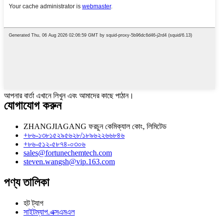
আপনার বার্তা এখানে লিখুন এবং আমাদের কাছে পাঠান।
যোগাযোগ করুন
ZHANGJIAGANG ফরচুন কেমিক্যাল কোং, লিমিটেড
+৮৬-১৩৮১৫২৯৫৬২৮/১৮৯৬২২৬৬৮৪৬
+৮৬-৫১২-৫৮৭৪-০৩০৬
sales@fortunechemtech.com
steven.wangsh@vip.163.com
পণ্য তালিকা
হট ট্যাগ
সাইটম্যাপ.এক্সএমএল