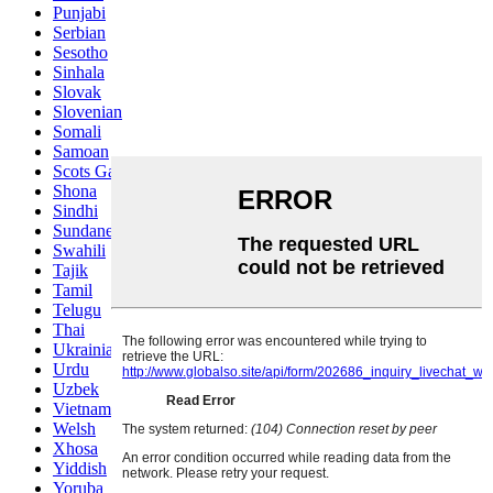
Punjabi
Serbian
Sesotho
Sinhala
Slovak
Slovenian
Somali
Samoan
Scots Gaelic
Shona
Sindhi
Sundanese
Swahili
Tajik
Tamil
Telugu
Thai
Ukrainian
Urdu
Uzbek
Vietnamese
Welsh
Xhosa
Yiddish
Yoruba