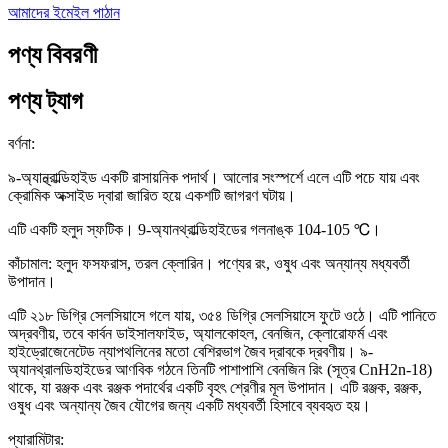
আমাদের ইমেইল পাঠান
পণ্য বিবরণী
পণ্য ট্যাগ
বর্ণনা:
৯-অ্যান্থ্রাল্ডিহাইড একটি রাসায়নিক পদার্থ। আলোর সংস্পর্শে এলে এটি পচে যায় এবং
ক্রোমিক অক্সাইড দ্বারা জারিত হয়ে একশটি জাগরণ ঘটায়।
এটি একটি হলুদ স্ফটিক। 9-অ্যানথ্রাল্ডিহাইডের গলনাঙ্ক 104-105 ℃।
কাঁচামাল: হলুদ ফসফরাস, তরল ক্লোরিন। পণ্যের রং, ওষুধ এবং অন্যান্য মধ্যবর্তী
উপাদান।
এটি ২১৮ ডিগ্রি সেলসিয়াসে গলে যায়, ৩৫৪ ডিগ্রি সেলসিয়াসে ফুটে ওঠে। এটি পানিতে
অদ্রবণীয়, তবে কার্বন ডাইসালফাইড, অ্যালকোহল, বেনজিন, ক্লোরোফর্ম এবং
হাইড্রোজেনেটেড ন্যাপথলিনের মতো বেশিরভাগ জৈব দ্রাবকে দ্রবণীয়। ৯-
অ্যানথ্রালডিহাইডের আণবিক গঠনে তিনটি পাশাপাশি বেনজিন রিং (সূত্র CnH2n-18)
থাকে, যা রঞ্জক এবং রঞ্জক পদার্থের একটি বৃহৎ শ্রেণীর মূল উপাদান। এটি রঞ্জক, রঞ্জক,
ওষুধ এবং অন্যান্য জৈব যৌগের জন্য একটি মধ্যবর্তী হিসাবে ব্যবহৃত হয়।
প্যারামিটার: