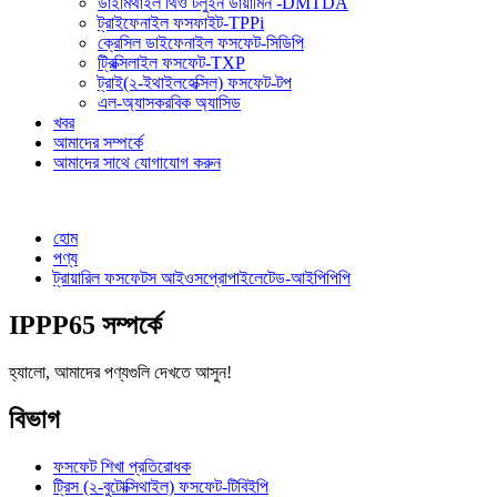
ডাইমিথাইল থিও টলুইন ডায়ামিন -DMTDA
ট্রাইফেনাইল ফসফাইট-TPPi
ক্রেসিল ডাইফেনাইল ফসফেট-সিডিপি
ট্রিক্সিলাইল ফসফেট-TXP
ট্রাই(২-ইথাইলহেক্সিল) ফসফেট-টপ
এল-অ্যাসকরবিক অ্যাসিড
খবর
আমাদের সম্পর্কে
আমাদের সাথে যোগাযোগ করুন
হোম
পণ্য
ট্রায়ারিল ফসফেটস আইওসপ্রোপাইলেটেড-আইপিপিপি
IPPP65 সম্পর্কে
হ্যালো, আমাদের পণ্যগুলি দেখতে আসুন!
বিভাগ
ফসফেট শিখা প্রতিরোধক
ট্রিস (২-বুটোক্সিথাইল) ফসফেট-টিবিইপি