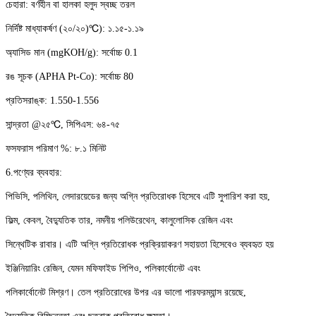
চেহারা: বর্ণহীন বা হালকা হলুদ স্বচ্ছ তরল
নির্দিষ্ট মাধ্যাকর্ষণ (২০/২০)
℃
): ১.১৫-১.১৯
অ্যাসিড মান (mgKOH/g): সর্বোচ্চ 0.1
রঙ সূচক (APHA Pt-Co): সর্বোচ্চ 80
প্রতিসরাঙ্ক: 1.550-1.556
সান্দ্রতা @২৫
℃
, সিপিএস: ৬৪-৭৫
ফসফরাস পরিমাণ %: ৮.১ মিনিট
6.
পণ্যের ব্যবহার:
পিভিসি, পলিথিন, লেদারয়েডের জন্য অগ্নি প্রতিরোধক হিসেবে এটি সুপারিশ করা হয়,
ফিল্ম, কেবল, বৈদ্যুতিক তার, নমনীয় পলিউরেথেন, কালুলোসিক রেজিন এবং
সিন্থেটিক রাবার। এটি অগ্নি প্রতিরোধক প্রক্রিয়াকরণ সহায়তা হিসেবেও ব্যবহৃত হয়
ইঞ্জিনিয়ারিং রেজিন, যেমন মফিফাইড পিপিও, পলিকার্বোনেট এবং
পলিকার্বোনেট মিশ্রণ। তেল প্রতিরোধের উপর এর ভালো পারফরম্যান্স রয়েছে,