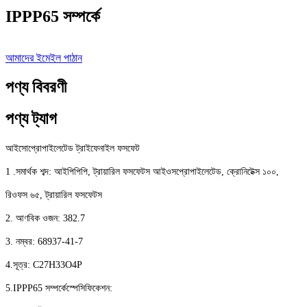
IPPP65 সম্পর্কে
আমাদের ইমেইল পাঠান
পণ্য বিবরণী
পণ্য ট্যাগ
আইসোপ্রোপাইলেটেড ট্রাইফেনাইল ফসফেট
1
.
সমার্থক শব্দ: আইপিপিপি, ট্রায়ারিল ফসফেটস আইওসপ্রোপাইলেটেড, ক্রোনিটেক্স ১০০,
রিওফস ৬৫, ট্রায়ারিল ফসফেটস
2. আণবিক ওজন: 382.7
3.
নম্বর: 68937-41-7
4
.
সূত্র: C27H33O4P
5
.
IPPP65 সম্পর্কে
স্পেসিফিকেশন: