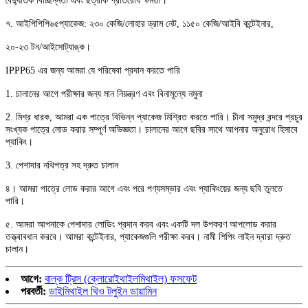
বৈদ্যুতিক বিচ্ছিন্নতা এবং ছত্রাক প্রতিরোধ ক্ষমতা।
৭. আইপিপিপি৬৫
প্যাকেজ: ২৩০ কেজি/লোহার ড্রাম নেট
,
১১৫০ কেজি/আইবি কন্টেইনার,
২০-২৩ টন/আইসোট্যাঙ্ক।
IPPP65 এর জন্য আমরা যে পরিষেবা প্রদান করতে পারি
1. চালানের আগে পরীক্ষার জন্য মান নিয়ন্ত্রণ এবং বিনামূল্যে নমুনা
2. মিশ্র ধারক, আমরা এক পাত্রে বিভিন্ন প্যাকেজ মিশ্রিত করতে পারি। চীনা সমুদ্র বন্দরে প্রচুর
সংখ্যক পাত্রে লোড করার সম্পূর্ণ অভিজ্ঞতা। চালানের আগে ছবির সাথে আপনার অনুরোধ হিসাবে
প্যাকিং।
3. পেশাদার নথিপত্র সহ দ্রুত চালান
৪। আমরা পাত্রে লোড করার আগে এবং পরে পণ্যসম্ভার এবং প্যাকিংয়ের জন্য ছবি তুলতে
পারি।
৫. আমরা আপনাকে পেশাদার লোডিং প্রদান করব এবং একটি দল উপকরণ আপলোড করার
তত্ত্বাবধান করবে। আমরা কন্টেইনার, প্যাকেজগুলি পরীক্ষা করব। নামী শিপিং লাইন দ্বারা দ্রুত
চালান।
আগে:
বাল্ক ট্রিস (ক্লোরোইথাইলমিথাইল) ফসফেট
পরবর্তী:
ডাইমিথাইল থিও টলুইন ডায়ামিন