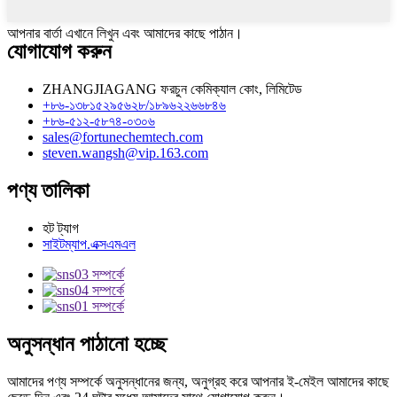
আপনার বার্তা এখানে লিখুন এবং আমাদের কাছে পাঠান।
যোগাযোগ করুন
ZHANGJIAGANG ফরচুন কেমিক্যাল কোং, লিমিটেড
+৮৬-১৩৮১৫২৯৫৬২৮/১৮৯৬২২৬৬৮৪৬
+৮৬-৫১২-৫৮৭৪-০৩০৬
sales@fortunechemtech.com
steven.wangsh@vip.163.com
পণ্য তালিকা
হট ট্যাগ
সাইটম্যাপ.এক্সএমএল
অনুসন্ধান পাঠানো হচ্ছে
আমাদের পণ্য সম্পর্কে অনুসন্ধানের জন্য, অনুগ্রহ করে আপনার ই-মেইল আমাদের কাছে